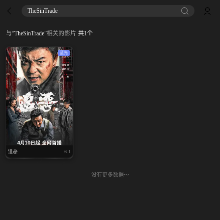
TheSinTrade
与
“
TheSinTrade
”
相关的影片
共
1
个
蓝光
追恶
6.1
没有更多数据～