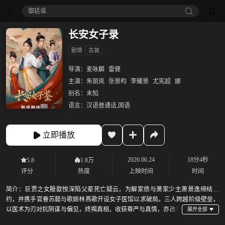
御廷谣‎
长安女子录
剧情
古装
导演：
麦咏麟
雷健
主演：
朱丽岚
张景昀
李耀景
尤宪超
娜
别名：
未知
语言：
汉语普通话,国语
立即播放
2026.06.24
18分4秒
5.8
1.8万
评分
热度
上映时间
时间
简介：
巨贾之女殷歆悦深陷父辈死亡疑云，为解家债与萧家少主萧景逸缔结婚
约，并携手官眷苏懿与歌姬林燕歌开设女子医馆以求破局。三人跨越阶级壁垒，
以医术为刃对抗阴谋与偏见，终揭真相，收获尊严与真情，亦改写
了无数长安女子的命运。