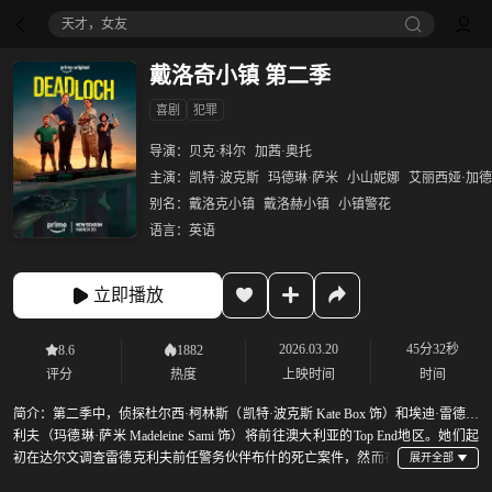
天才，女友
戴洛奇小镇 第二季
喜剧
犯罪
导演：
贝克·科尔
加茜·奥托
主演：
凯特·波克斯
玛德琳·萨米
小山妮娜
艾丽西娅·加
别名：
戴洛克小镇
戴洛赫小镇
小镇警花
语言：
英语
立即播放
2026.03.20
45分32秒
8.6
1882
评分
热度
上映时间
时间
简介：
第二季中，侦探杜尔西·柯林斯（凯特·波克斯 Kate Box 饰）和埃迪·雷德克
利夫（玛德琳·萨米 Madeleine Sami 饰）将前往澳大利亚的Top End地区。她们起
初在达尔文调查雷德克利夫前任警务伙伴布什的死亡案件，然而在
一个偏远小镇发现了两名Top End知名人士的尸体，这开启了一场“更紧张、更棘